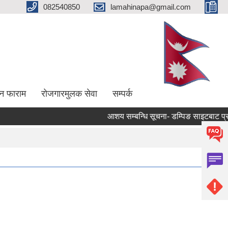
082540850
lamahinapa@gmail.com
न फाराम
राेजगारमुलक सेवा
सम्पर्क
आशय सम्बन्धि सूचना- डम्पिङ साइटबाट प्रशोधन