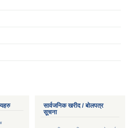
णयहरु
सार्वजनिक खरीद / बोलपत्र
सूचना
०४