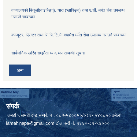
कार्यालयको बिजुली(वाइरिङ्ग), धारा (प्लाविङ्ग) तथा ए.सी. मर्मत सेवा उपलब्ध
गराउने सम्बन्धमा
कम्प्यूटर, प्रिन्टर तथा सि.सि.टि.भी क्यामेरा मर्मत सेवा उपलब्ध गराउने सम्बन्धमा
सार्वजनिक खरिद सम्झौता म्याद थप सम्बन्धी सूचना
अन्य
संपर्क
लमही ५ लमही दाङ सम्पर्क न . ०८२-५४००५०/०८२- ५४०८५० इमेलः
lamahinapa@gmail.com
टाेल फ्री नं. १६६०-८२-५४०००