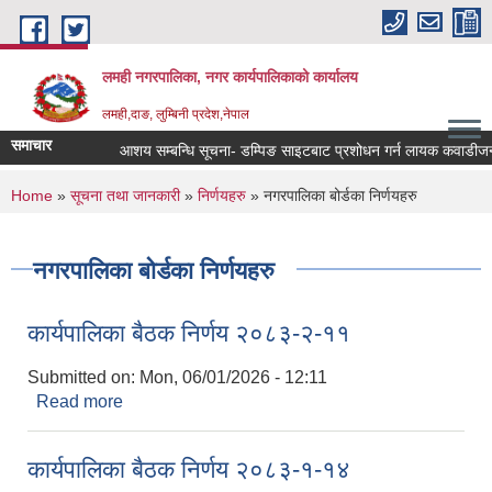
Skip to main content
लमही नगरपालिका, नगर कार्यपालिकाको कार्यालय
लमही,दाङ, लुम्बिनी प्रदेश,नेपाल
समाचार
आशय सम्बन्धि सूचना- डम्पिङ साइटबाट प्रशोधन गर्न लायक कवाडीजन्य मालस
You are here
Home
»
सूचना तथा जानकारी
»
निर्णयहरु
» नगरपालिका बोर्डका निर्णयहरु
नगरपालिका बोर्डका निर्णयहरु
कार्यपालिका बैठक निर्णय २०८३-२-११
Submitted on:
Mon, 06/01/2026 - 12:11
Read more
about कार्यपालिका बैठक निर्णय २०८३-२-११
कार्यपालिका बैठक निर्णय २०८३-१-१४