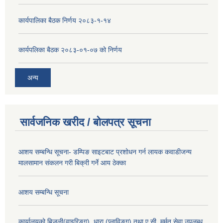
कार्यपालिका बैठक निर्णय २०८३-१-१४
कार्यपलिका बैठक २०८३-०१-०७ को निर्णय
अन्य
सार्वजनिक खरीद / बोलपत्र सूचना
आशय सम्बन्धि सूचना- डम्पिङ साइटबाट प्रशोधन गर्न लायक कवाडीजन्य
मालसामान संकलन गरी बिक्री गर्ने आय ठेक्का
आशय सम्बन्धि सूचना
कार्यालयको बिजुली(वाइरिङ्ग), धारा (प्लाविङ्ग) तथा ए.सी. मर्मत सेवा उपलब्ध