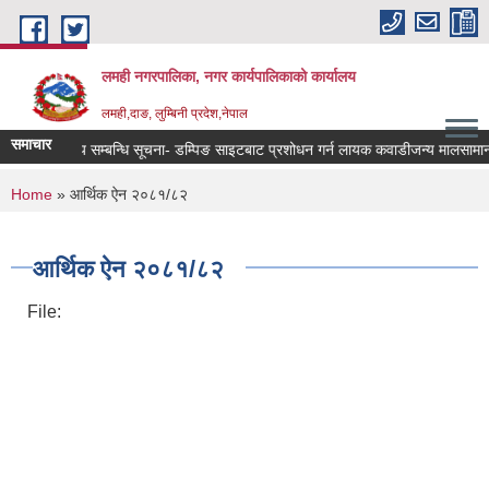
Skip to main content
लमही नगरपालिका, नगर कार्यपालिकाको कार्यालय
लमही,दाङ, लुम्बिनी प्रदेश,नेपाल
समाचार
आशय सम्बन्धि सूचना- डम्पिङ साइटबाट प्रशोधन गर्न लायक कवाडीजन्य मालसामान संक
You are here
Home
» आर्थिक ऐन २०८१/८२
आर्थिक ऐन २०८१/८२
File: