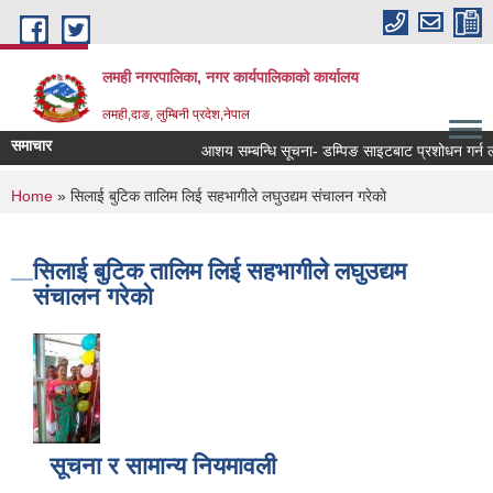
Skip to main content
लमही नगरपालिका, नगर कार्यपालिकाको कार्यालय
लमही,दाङ, लुम्बिनी प्रदेश,नेपाल
समाचार
आशय सम्बन्धि सूचना- डम्पिङ साइटबाट प्रशोधन गर्न ला
You are here
Home
» सिलाई बुटिक तालिम लिई सहभागीले लघुउद्यम संचालन गरेको
सिलाई बुटिक तालिम लिई सहभागीले लघुउद्यम
संचालन गरेको
सूचना र सामान्य नियमावली