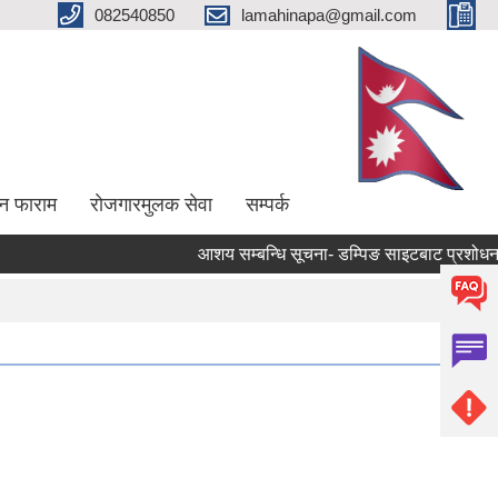
082540850
lamahinapa@gmail.com
न फाराम
राेजगारमुलक सेवा
सम्पर्क
आशय सम्बन्धि सूचना- डम्पिङ साइटबाट प्रशोधन गर्