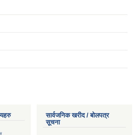
णयहरु
सार्वजनिक खरीद / बोलपत्र
सूचना
०४