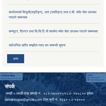
कार्यालयको बिजुली(वाइरिङ्ग), धारा (प्लाविङ्ग) तथा ए.सी. मर्मत सेवा उपलब्ध
गराउने सम्बन्धमा
कम्प्यूटर, प्रिन्टर तथा सि.सि.टि.भी क्यामेरा मर्मत सेवा उपलब्ध गराउने सम्बन्धमा
सार्वजनिक खरिद सम्झौता म्याद थप सम्बन्धी सूचना
अन्य
संपर्क
लमही ५ लमही दाङ सम्पर्क न . ०८२-५४००५०/०८२- ५४०८५० इमेलः
lamahinapa@gmail.com
टाेल फ्री नं. १६६०-८२-५४०००