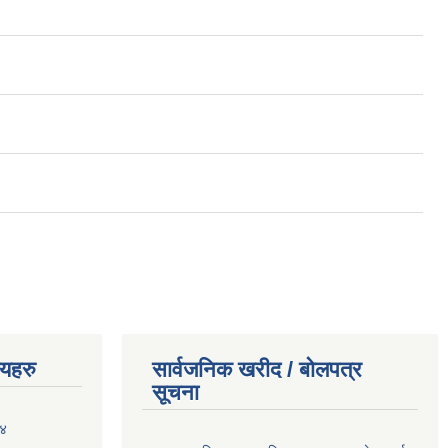
णयहरु
सार्वजनिक खरीद / बोलपत्र
सूचना
०४