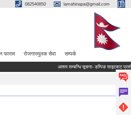
082540850
lamahinapa@gmail.com
न फाराम
राेजगारमुलक सेवा
सम्पर्क
आशय सम्बन्धि सूचना- डम्पिङ साइटबाट प्रशोधन 