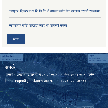
कम्प्यूटर, प्रिन्टर तथा सि.सि.टि.भी क्यामेरा मर्मत सेवा उपलब्ध गराउने सम्बन्धमा
सार्वजनिक खरिद सम्झौता म्याद थप सम्बन्धी सूचना
अन्य
संपर्क
लमही ५ लमही दाङ सम्पर्क न . ०८२-५४००५०/०८२- ५४०८५० इमेलः
lamahinapa@gmail.com
टाेल फ्री नं. १६६०-८२-५४०००