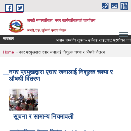
Skip to main content
लमही नगरपालिका, नगर कार्यपालिकाको कार्यालय
लमही,दाङ, लुम्बिनी प्रदेश,नेपाल
समाचार
आशय सम्बन्धि सूचना- डम्पिङ साइटबाट प्रशोधन गर्न ल
You are here
Home
» नगर प्रमुखद्वारा एघार जनालाई निशुल्क चश्मा र औषधी वितरण
नगर प्रमुखद्वारा एघार जनालाई निशुल्क चश्मा र
औषधी वितरण
सूचना र सामान्य नियमावली